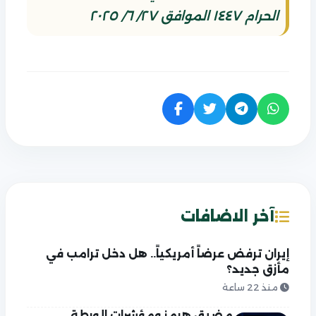
الحرام ١٤٤٧ الموافق ٢٧/ ٦/ ٢٠٢٥
آخر الاضافات
إيران ترفض عرضاً أمريكياً.. هل دخل ترامب في
مأزق جديد؟
منذ 22 ساعة
مضيق هرمز ومؤشرات الورطة