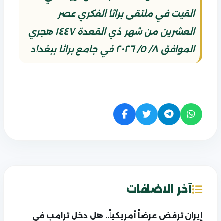
القيت في ملتقى براثا الفكري عصر
العشرين من شهر ذي القعدة ١٤٤٧ هجري
الموافق ٨/ ٥/ ٢٠٢٦ في جامع براثا ببغداد
آخر الاضافات
إيران ترفض عرضاً أمريكياً.. هل دخل ترامب في