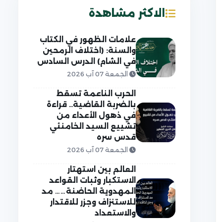
الاكثر مشاهدة
علامات الظهور في الكتاب
والسنة: (اختلاف الرمحين
في الشام) الدرس السادس
الجمعة 07 آب 2026
الحرب الناعمة تسقط
بالضربة القاضية.. قراءة
في ذهول الأعداء من
تشييع السيد الخامنئي
قدس سره
الجمعة 07 آب 2026
العالم بين استهتار
الاستكبار وثبات القواعد
المهدوية الحاضنة…… مد
للاستنزاف وجزر للاقتدار
والاستعداد