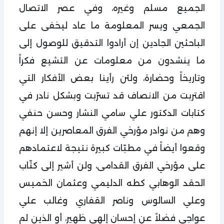
الجميع مسلم وغيره، وفي عصر الاتصال
الجمعي ويسر المعلومة ما عاد ليخفى على
الباحثين الجادين إن أرادوا التدقيق للوصول إلى
ما ينشدون من معلومات عن التشيع فكراً
وتاريخاً وحضارة، ولئن رأينا بعض الأفكار التي
اقتربت من الانصاف قد تسرّبت وبشكل نادر في
كتابات الدكتور علي سامي النشار وحسن حنفي
وهم من نوادر مؤرخي الفرق المعاصرين إلا إنهم
وقعوا أيضاً في مطبّات كبيرة نتيجة لاعتمادهم
على مؤرخي الفرق القدامى، ولن أشير إلى كتّاب
الحقد الوهابي كطه الدليمي وعثمان الخميس
وعلي السالوس وناصر القفاري وغالب علي
عواجي فضلاً عن إحسان إلهي ظهير، أو الذين لم