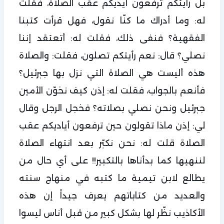
بل رأيتكم ترفعون أيديكم عقب الصلاة، فقلت
له: وما أدراك ما كنّا نقول، فهل قرأت كتبنا
الفقهية؟ فنفى ذلك، فقلت له: أتعتقد إننا
نصلي؟ قال: نعم رأيتكم تصلون، فقلت: والصلاة
هذه أليست هي الصلاة التي نزل بها جبرئيل؟
فأنعم بالجواب، فقلت له: إذن كيف نخوّن الأمين
جبرئيل ونحن نصلي بصلاته؟ فخجل الرجل وقال
لي: إذن ماذا تقولون حين ترفعون أياديكم عقب
الصلاة قلت له: نحن نكبّر بعد انتهاء الصلاة
لننهيها كما بدأناها بالتكبير!! على أي حال من
يطالع لابن تيمية ما كتبه في منهاج سنته
والعديد من كتاباتهم يعرف جيداً إن هذه
الأكاذيب نظّر لها بشكل كبير من قبل أناس ليسوا