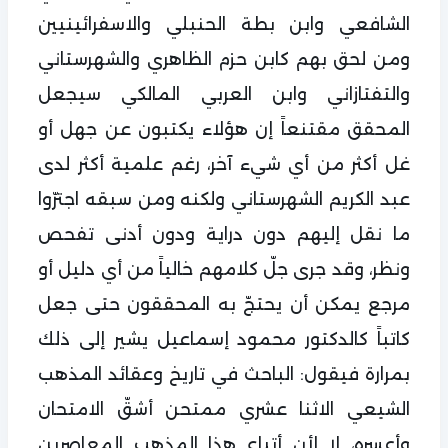
الشافعي وابن بطة الحنبلي والاسفرائينيين
ومن لحق بهم كابن حزم الظاهري والشهرستاني
والتفتازاني وابن العربي المالكي سيجعل
المحقق مقتنعاً إن هؤلاء يكتبون عن جهل أو
غل أكثر من أي شيء آخر، رغم علمية أكثر لدى
عبد الكريم الشهرستاني ولكنه ومن سبقه اجترّوا
ما نقل إليهم دون دراية ودون أدنى تفحص
ونظر، وقد جرى جلّ كلامهم خالياً من أي دليل أو
مرجع يمكن أن يحتجّ به المحققون حتى جعل
كاتباً كالدكتور محمود إسماعيل يشير إلى ذلك
بمرارة فيقول: الباحث في تاريخ وعقائد المذهب
الشيعي الاثنا عشري ممتحن أشقّ الامتحان
وأعسره، لا لأن أتباع هذا المذهب المعاصرين