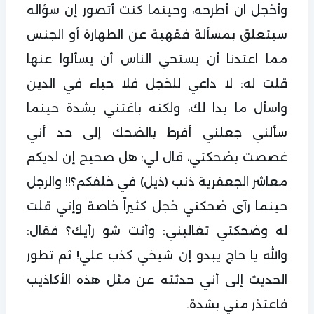
وأخجل ان أطرحه، وحينما كنت أتصور إن سؤاله
سيتعلق بمسألة فقهية عن الطهارة أو الجنس
مما اعتدنا أن يستحي الناس أن يسألوا عنها
قلت له: لا داعي للخجل فلا حياء في الدين
واسأل ما بدا لك، ولكنه باغتني بشدة حينما
سألني جعلني أفرط بالضحك إلى حد أني
غصصت بضحكتي، قال لي: هل صحيح إن لديكم
معاشر الجعفرية ذنب (ذيل) في خلفكم؟!! والرجل
حينما رآى ضحكتي خجل كثيراً خاصة وإني قلت
له وضحكتي تغالبني: وأنت شو رأيك؟ فقال:
والله يا حاج يبدو إن شيخي كذب علي! ثم تطور
الحديث إلى أني حدثته عن مثل هذه الأكاذيب
فاعتذر مني بشدة.