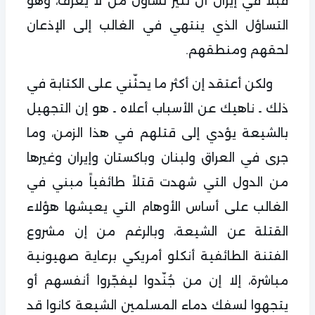
قبلاً في إيران أن تثير تساؤل من لا يعرف، وهو
التساؤل الذي ينتهي في الغالب إلى الإذعان
لحقهم ومنطقهم.
ولكن أعتقد إن أكثر ما يحثّني على الكتابة في
ذلك ـ ناهيك عن الأسباب أعلاه ـ هو إن التجهيل
بالشيعة يؤدي إلى قتلهم في هذا الزمن، وما
جرى في العراق ولبنان وباكستان وإيران وغيرها
من الدول التي شهدت قتلاً طائفياً مبني في
الغالب على أساس الأوهام التي يعيشها هؤلاء
القتلة عن الشيعة، وبالرغم من إن مشروع
الفتنة الطائفية أنكلو أمريكي برعاية صهيونية
مباشرة، إلا إن من جُنّدوا ليفجّروا أنفسهم أو
يتجهوا لسفك دماء المسلمين الشيعة كانوا قد