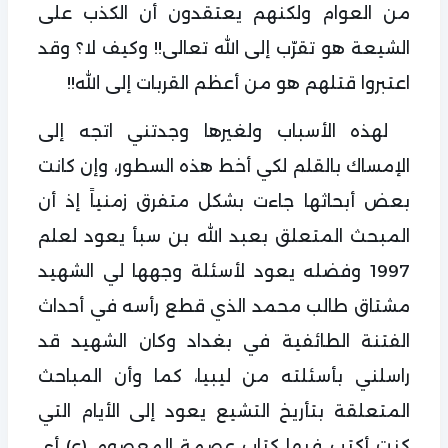
من العوام ولكنهم يعتقدون أن الكذب على
الشيعة هو تقرّب إلى الله تعالى!! وكيف لا؟ وقد
اعتبروا قتلهم هو من أعظم القربات إلى الله!!
لهذه الأسباب ولغيرها وجدتني اتجه إلى
الإمساك بالقلم لكي أخط هذه السطور، وإن كانت
بعض أبحاثها جاءت بشكل متفرق زمنياً إذ أن
المبحث المتعلق بعبد الله بن سبأ يعود لعلم
1997 وفضله يعود لأسئلة وجهها لي الشهيد
مشتاق طالب محمد الذي قطع رأسه في أحداث
الفتنة الطائفية في بغداد وكان الشهيد قد
راسلني بأسئلته من ليبيا، كما وأن المباحث
المتعلقة بتأريخ التشيع يعود إلى الأيام التي
كنت أكتب فيها كتاب عصمة المعصوم (ع) أي