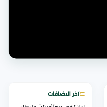
آخر الاضافات
إيران ترفض عرضاً أمريكياً.. هل دخل