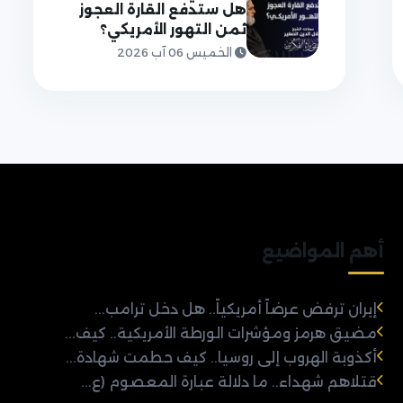
هل ستدفع القارة العجوز
ثمن التهور الأمريكي؟
الخميس 06 آب 2026
أهم المواضيع
إيران ترفض عرضاً أمريكياً.. هل دخل ترامب...
مضيق هرمز ومؤشرات الورطة الأمريكية.. كيف...
أكذوبة الهروب إلى روسيا.. كيف حطمت شهادة...
قتلاهم شهداء.. ما دلالة عبارة المعصوم (ع...