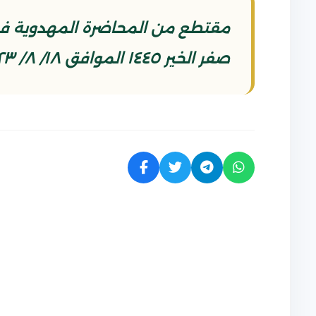
مقتطع من المحاضرة المهدوية في 
صفر الخير ١٤٤٥ الموافق ١٨/ ٨/ ٢٠٢٣