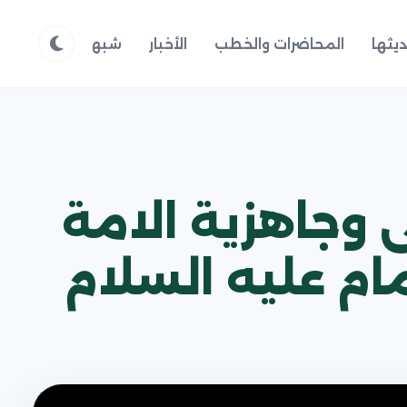
يثها
المحاضرات والخطب
الأخبار
شبهات وردود
م
ى وجاهزية الامة
م عليه السلام