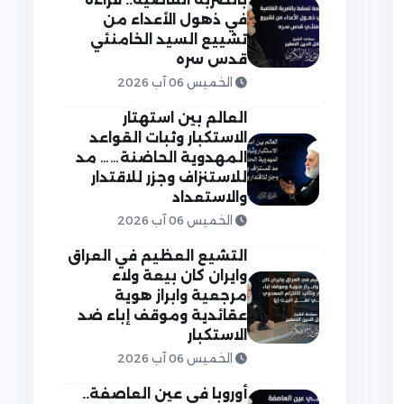
في ذهول الأعداء من
تشييع السيد الخامنئي
قدس سره
الخميس 06 آب 2026
العالم بين استهتار
الاستكبار وثبات القواعد
المهدوية الحاضنة…… مد
للاستنزاف وجزر للاقتدار
والاستعداد
الخميس 06 آب 2026
التشيع العظيم في العراق
وايران كان بيعة ولاء
مرجعية وابراز هوية
عقائدية وموقف إباء ضد
الاستكبار
الخميس 06 آب 2026
أوروبا في عين العاصفة..