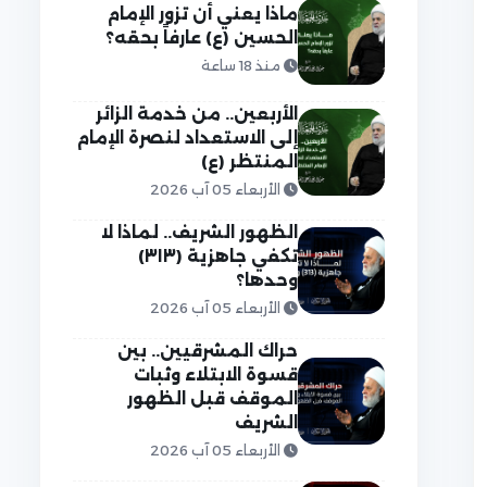
ماذا يعني أن تزور الإمام
الحسين (ع) عارفاً بحقه؟
منذ 18 ساعة
الأربعين.. من خدمة الزائر
إلى الاستعداد لنصرة الإمام
المنتظر (ع)
الأربعاء 05 آب 2026
الظهور الشريف.. لماذا لا
تكفي جاهزية (٣١٣)
وحدها؟
الأربعاء 05 آب 2026
حراك المشرقيين.. بين
قسوة الابتلاء وثبات
الموقف قبل الظهور
الشريف
الأربعاء 05 آب 2026