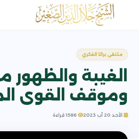
ملتقى براثا الفكري
الغيبة والظهور ما 
وموقف القوى الم
الأحد 20 آب 2023
1586 قراءة