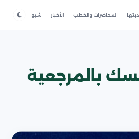
يثها
المحاضرات والخطب
الأخبار
شبهات وردود
م
ى ابن كاطع -ج8 - التمسك بالمرجعية