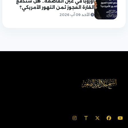
أوروبا في عين العاصفة.. هل ستدفع
القارة العجوز ثمن التهور الأمريكي؟
الأحد 09 آب 2026