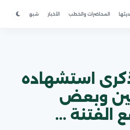
يثها
المحاضرات والخطب
الأخبار
شبهات وردود
م
 ذكرى استشهاده
يين وبعض
الفتنة ...