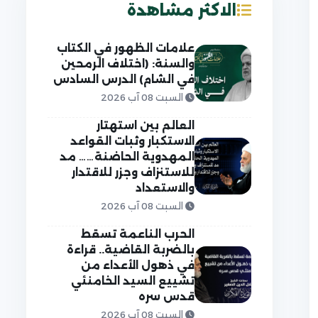
الاكثر مشاهدة
علامات الظهور في الكتاب
والسنة: (اختلاف الرمحين
في الشام) الدرس السادس
السبت 08 آب 2026
العالم بين استهتار
الاستكبار وثبات القواعد
المهدوية الحاضنة…… مد
للاستنزاف وجزر للاقتدار
والاستعداد
السبت 08 آب 2026
الحرب الناعمة تسقط
بالضربة القاضية.. قراءة
في ذهول الأعداء من
تشييع السيد الخامنئي
قدس سره
السبت 08 آب 2026