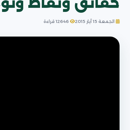
حقائق ونقاط وتو
الجمعة 15 آيار 2015
12646 قراءة