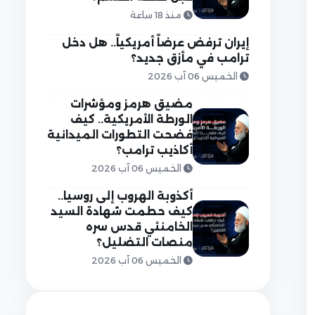
منذ 18 ساعة
إيران ترفض عرضاً أمريكياً.. هل دخل
ترامب في مأزق جديد؟
الخميس 06 آب 2026
مضيق هرمز ومؤشرات
الورطة الأمريكية.. كيف
فضحت التطورات الميدانية
أكاذيب ترامب؟
الخميس 06 آب 2026
أكذوبة الهروب إلى روسيا..
كيف حطمت شهادة السيد
الخامنئي قدس سره
منصات التضليل؟
الخميس 06 آب 2026