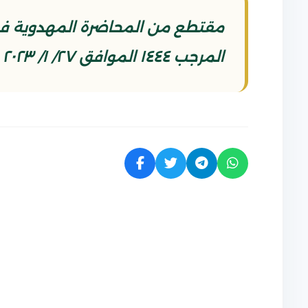
المرجب ١٤٤٤ الموافق ٢٧/ ١/ ٢٠٢٣