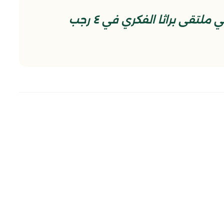
مقتطع من المحاضرة المهدوية في ملتقى براثا الفكري في ٤ رجب