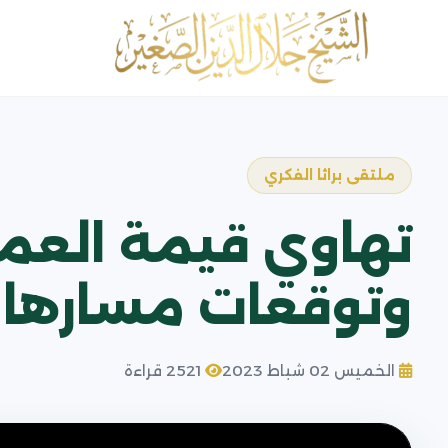
ملتقى براثا الفكري
تهاوي قيمة العملة
وتوقعات مسارها
الخميس 02 شباط 2023
2521 قراءة