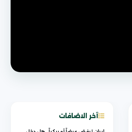
آخر الاضافات
إيران ترفض عرضاً أمريكياً.. هل دخل