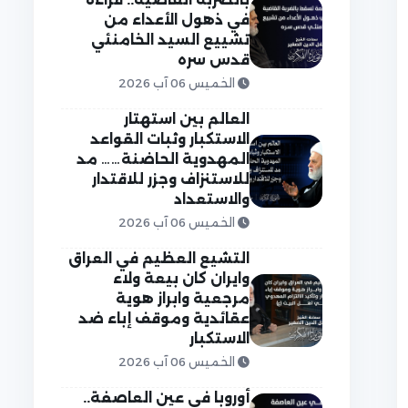
في ذهول الأعداء من
تشييع السيد الخامنئي
قدس سره
الخميس 06 آب 2026
العالم بين استهتار
الاستكبار وثبات القواعد
المهدوية الحاضنة…… مد
للاستنزاف وجزر للاقتدار
والاستعداد
الخميس 06 آب 2026
التشيع العظيم في العراق
وايران كان بيعة ولاء
مرجعية وابراز هوية
عقائدية وموقف إباء ضد
الاستكبار
الخميس 06 آب 2026
أوروبا في عين العاصفة..