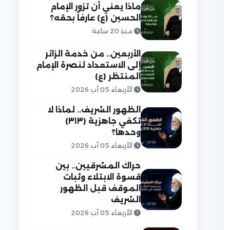
ماذا يعني أن تزور الإمام
الحسين (ع) عارفاً بحقه؟
منذ 20 ساعة
الأربعين.. من خدمة الزائر
إلى الاستعداد لنصرة الإمام
المنتظر (ع)
الأربعاء 05 آب 2026
الظهور الشريف.. لماذا لا
تكفي جاهزية (٣١٣)
وحدها؟
الأربعاء 05 آب 2026
حراك المشرقيين.. بين
قسوة الابتلاء وثبات
الموقف قبل الظهور
الشريف
الأربعاء 05 آب 2026