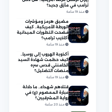
ترامب في مأزق جديد؟
منذ 19 ساعة
مضيق هرمز ومؤشرات
الورطة الأمريكية.. كيف
فضحت التطورات الميدانية
أكاذيب ترامب؟
منذ 19 ساعة
أكذوبة الهروب إلى روسيا..
كيف حطمت شهادة السيد
الخامنئي قدس سره
منصات التضليل؟
منذ 19 ساعة
قتلاهم شهداء.. ما دلالة
عبارة المعصوم (ع) في
رواية المشرقيين؟
منذ 20 ساعة