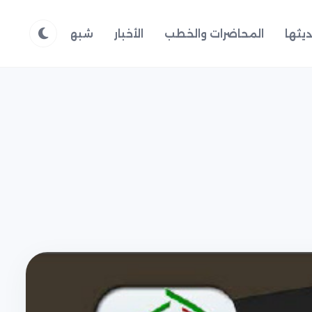
يثها
المحاضرات والخطب
الأخبار
شبهات وردود
م