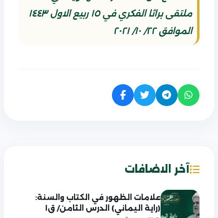
ملتقى براثا الفكري في ١٥ ربيع الاول ١٤٤٣
الموافق ٢٢/ ١٠/ ٢٠٢١
آخر الاضافات
علامات الظهور في الكتاب والسنة:
(راية اليماني) الدرس الثامن/ ق١