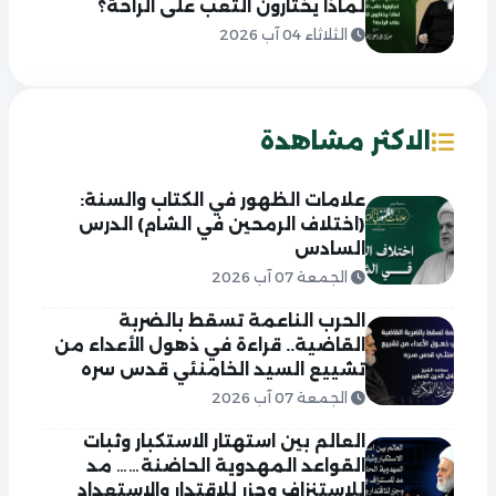
لماذا يختارون التعب على الراحة؟
الثلاثاء 04 آب 2026
الاكثر مشاهدة
علامات الظهور في الكتاب والسنة:
(اختلاف الرمحين في الشام) الدرس
السادس
الجمعة 07 آب 2026
الحرب الناعمة تسقط بالضربة
القاضية.. قراءة في ذهول الأعداء من
تشييع السيد الخامنئي قدس سره
الجمعة 07 آب 2026
العالم بين استهتار الاستكبار وثبات
القواعد المهدوية الحاضنة…… مد
للاستنزاف وجزر للاقتدار والاستعداد