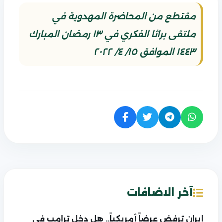
مقتطع من المحاضرة المهدوية في
ملتقى براثا الفكري في ١٣ رمضان المبارك
١٤٤٣ الموافق ١٥/ ٤/ ٢٠٢٢
آخر الاضافات
إيران ترفض عرضاً أمريكياً.. هل دخل ترامب في