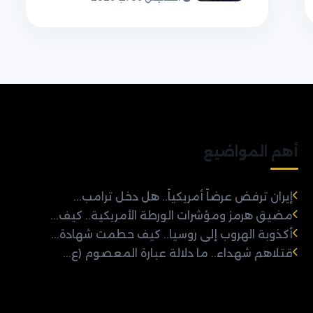
أهم المواضيع
إيران ترفض عرضاً أمريكياً.. هل دخل ترامب...
مضيق هرمز ومؤشرات الورطة الأمريكية.. كيف...
أكذوبة الهروب إلى روسيا.. كيف حطمت شهادة...
قتلاهم شهداء.. ما دلالة عبارة المعصوم (ع...