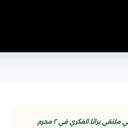
مقتطع من المحاضرة المهدوية في ملتقى براثا الفكري في ٢ محرم