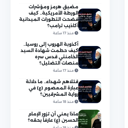
مضيق هرمز ومؤشرات
الورطة الأمريكية.. كيف
فضحت التطورات الميدانية
أكاذيب ترامب؟
منذ 17 ساعة
أكذوبة الهروب إلى روسيا..
كيف حطمت شهادة السيد
الخامنئي قدس سره
منصات التضليل؟
منذ 17 ساعة
قتلاهم شهداء.. ما دلالة
عبارة المعصوم (ع) في
رواية المشرقيين؟
منذ 18 ساعة
ماذا يعني أن تزور الإمام
الحسين (ع) عارفاً بحقه؟
منذ 18 ساعة