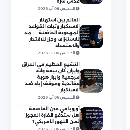
قدس سره
الخميس 06 آب 2026
العالم بين استهتار
الاستكبار وثبات القواعد
المهدوية الحاضنة…… مد
للاستنزاف وجزر للاقتدار
والاستعداد
الخميس 06 آب 2026
التشيع العظيم في العراق
وايران كان بيعة ولاء
مرجعية وابراز هوية
عقائدية وموقف إباء ضد
الاستكبار
الخميس 06 آب 2026
أوروبا في عين العاصفة..
هل ستدفع القارة العجوز
ثمن التهور الأمريكي؟
الخميس 06 آب 2026