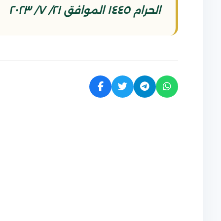
الحرام ١٤٤٥ الموافق ٢١/ ٧/ ٢٠٢٣