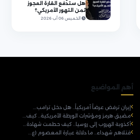
هل ستدفع القارة العجوز
ثمن التهور الأمريكي؟
الخميس 06 آب 2026
أهم المواضيع
إيران ترفض عرضاً أمريكياً.. هل دخل ترامب...
مضيق هرمز ومؤشرات الورطة الأمريكية.. كيف...
أكذوبة الهروب إلى روسيا.. كيف حطمت شهادة...
قتلاهم شهداء.. ما دلالة عبارة المعصوم (ع...