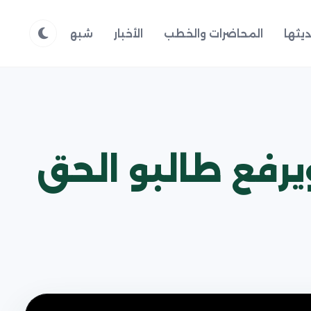
يثها
المحاضرات والخطب
الأخبار
شبهات وردود
م
ويرفع طالبو الحق