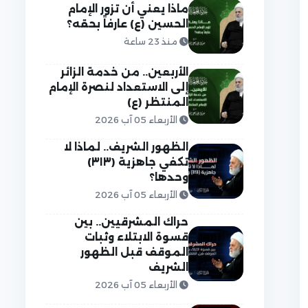
ماذا يعني أن تزور الإمام
الحسين (ع) عارفاً بحقه؟
منذ 23 ساعة
الأربعين.. من خدمة الزائر
إلى الاستعداد لنصرة الإمام
المنتظر (ع)
الأربعاء 05 آب 2026
الظهور الشريف.. لماذا لا
تكفي جاهزية (٣١٣)
وحدها؟
الأربعاء 05 آب 2026
حراك المشرقيين.. بين
قسوة الابتلاء وثبات
الموقف قبل الظهور
الشريف
الأربعاء 05 آب 2026