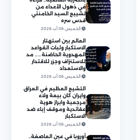
في ذهول الأعداء من
تشييع السيد الخامنئي
قدس سره
الخميس 06 آب 2026
العالم بين استهتار
الاستكبار وثبات القواعد
المهدوية الحاضنة…… مد
للاستنزاف وجزر للاقتدار
والاستعداد
الخميس 06 آب 2026
التشيع العظيم في العراق
وايران كان بيعة ولاء
مرجعية وابراز هوية
عقائدية وموقف إباء ضد
الاستكبار
الخميس 06 آب 2026
أوروبا في عين العاصفة..