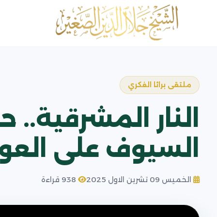
ملتقى براثا الفكري
النار المشرقية.. 
السيوف على العو
الخميس 09 تشرين الاول 2025
938 قراءة