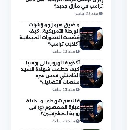
ترامب في مأزق جديد؟
منذ 23 ساعة
مضيق هرمز ومؤشرات
الورطة الأمريكية.. كيف
فضحت التطورات الميدانية
أكاذيب ترامب؟
منذ 23 ساعة
أكذوبة الهروب إلى روسيا..
كيف حطمت شهادة السيد
الخامنئي قدس سره
منصات التضليل؟
منذ 23 ساعة
قتلاهم شهداء.. ما دلالة
عبارة المعصوم (ع) في
رواية المشرقيين؟
منذ 23 ساعة