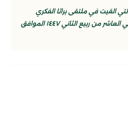
ي القيت في ملتقى براثا الفكري
المنعقد في جامع براثا المعظم في العاشر من ربيع الثاني ١٤٤٧ الموافق