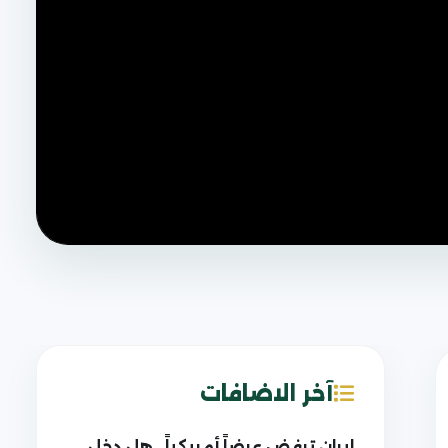
آخر الاضافات
إيران ترفض عرضاً أمريكياً.. هل دخل