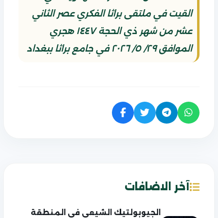
القيت في ملتقى براثا الفكري عصر الثاني
عشر من شهر ذي الحجة ١٤٤٧ هجري
الموافق ٢٩/ ٥/ ٢٠٢٦ في جامع براثا ببغداد
آخر الاضافات
الجيوبولتيك الشيعي في المنطقة