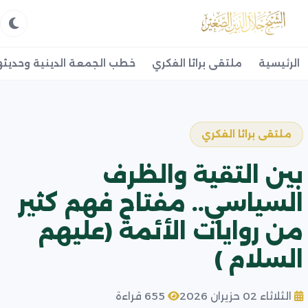
الرئيسية
ملتقى براثا الفكري
خطب الجمعة الدينية وحديثه
ملتقى براثا الفكري
بين التقية والظرف
السياسي.. مفتاح فهم كثير
من روايات الأئمة (عليهم
السلام )
الثلاثاء 02 حزيران 2026
655 قراءة