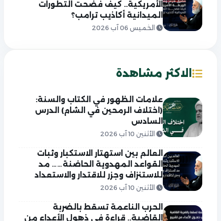
الأمريكية.. كيف فضحت التطورات
الميدانية أكاذيب ترامب؟
الخميس 06 آب 2026
الاكثر مشاهدة
علامات الظهور في الكتاب والسنة:
(اختلاف الرمحين في الشام) الدرس
السادس
الأثنين 10 آب 2026
العالم بين استهتار الاستكبار وثبات
القواعد المهدوية الحاضنة…… مد
للاستنزاف وجزر للاقتدار والاستعداد
الأثنين 10 آب 2026
الحرب الناعمة تسقط بالضربة
القاضية.. قراءة في ذهول الأعداء من