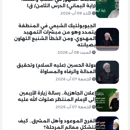
(راية اليماني) الدرس الثامن/ ق١
الأحد 09 آب 2026
الجيوبولتيك الشيعي في المنطقة
يتمدد وهو من مبشرات التمهيد
المهدوي، ومن الخطأ الشنيع التهاون
بصيانته
السبت 08 آب 2026
دولة الحسين (عليه السلام) وتحقيق
العدالة والرفاه والمساواة
الجمعة 07 آب 2026
إعلان الجاهزية.. رسالة زيارة الأربعين
إلى الإمام المنتظر صلوات الله عليه
الجمعة 07 آب 2026
الفرج الموعود وأهل المشرق.. كيف
تتشكل معالم المرحلة؟