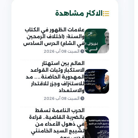
الاكثر مشاهدة
علامات الظهور في الكتاب
والسنة: (اختلاف الرمحين
في الشام) الدرس السادس
السبت 08 آب 2026
العالم بين استهتار
الاستكبار وثبات القواعد
المهدوية الحاضنة…… مد
للاستنزاف وجزر للاقتدار
والاستعداد
السبت 08 آب 2026
الحرب الناعمة تسقط
بالضربة القاضية.. قراءة
في ذهول الأعداء من
تشييع السيد الخامنئي
قدس سره