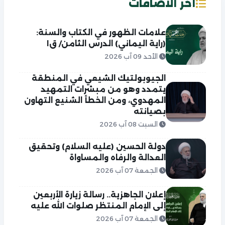
آخر الاضافات
علامات الظهور في الكتاب والسنة:
(راية اليماني) الدرس الثامن/ ق١
الأحد 09 آب 2026
الجيوبولتيك الشيعي في المنطقة
يتمدد وهو من مبشرات التمهيد
المهدوي، ومن الخطأ الشنيع التهاون
بصيانته
السبت 08 آب 2026
دولة الحسين (عليه السلام) وتحقيق
العدالة والرفاه والمساواة
الجمعة 07 آب 2026
إعلان الجاهزية.. رسالة زيارة الأربعين
إلى الإمام المنتظر صلوات الله عليه
الجمعة 07 آب 2026