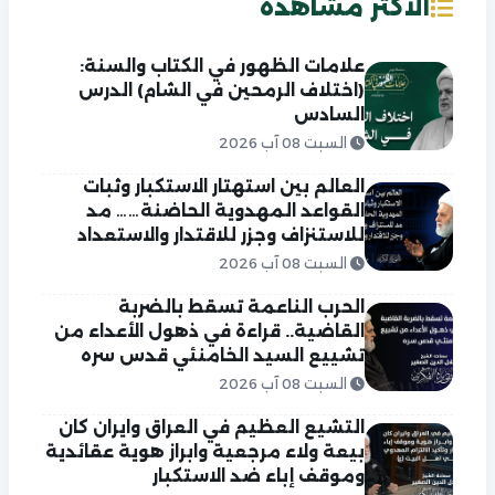
الاكثر مشاهدة
علامات الظهور في الكتاب والسنة:
(اختلاف الرمحين في الشام) الدرس
السادس
السبت 08 آب 2026
العالم بين استهتار الاستكبار وثبات
القواعد المهدوية الحاضنة…… مد
للاستنزاف وجزر للاقتدار والاستعداد
السبت 08 آب 2026
الحرب الناعمة تسقط بالضربة
القاضية.. قراءة في ذهول الأعداء من
تشييع السيد الخامنئي قدس سره
السبت 08 آب 2026
التشيع العظيم في العراق وايران كان
بيعة ولاء مرجعية وابراز هوية عقائدية
وموقف إباء ضد الاستكبار