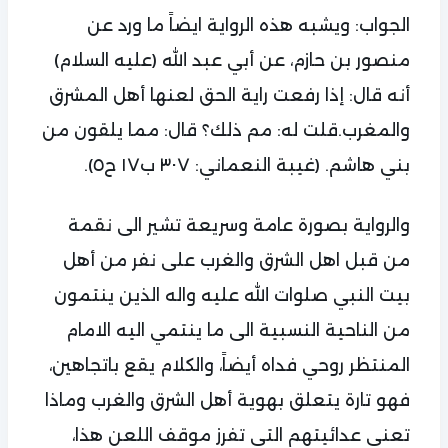
الجواب: ويشبه هذه الرواية ايضاً ما ورد عن
منصور بن حازم، عن أبي عبد الله (عليه السلام)
أنه قال: إذا رفعت راية الحق لعنها أهل المشرق
والمغرب.قلت له: مم ذلك؟ قال: مما يلقون من
بني هاشم. (غيبة النعماني: ٣٠٧ ب١٧ ح٥).
والرواية بصورة عامة وسريعة تشير الى نقمة
من قبل اهل الشرق والغرب على نفر من أهل
بيت النبي صلوات الله عليه واله الذين ينتمون
من الناحية النسبية الى ما ينتمي اليه الامام
المنتظر روحي فداه أيضاً، والكلام يقع باتجاهين،
فهو تارة يتعلق بهوية أهل الشرق والغرب وماذا
تعني عدائيتهم التي تفرز موقف اللعن هذا،